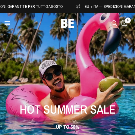
RANTITE PER TUTTO AGOSTO
EU + ITA — SPEDIZIONI GARANTITE P
0
HOT
SUMMER
SALE
UP
TO
50%