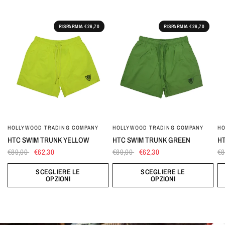
RISPARMIA €26,70
RISPARMIA €26,70
HOLLYWOOD TRADING COMPANY
HOLLYWOOD TRADING COMPANY
HO
HTC SWIM TRUNK YELLOW
HTC SWIM TRUNK GREEN
HT
€89,00
€62,30
€89,00
€62,30
€8
SCEGLIERE LE
SCEGLIERE LE
OPZIONI
OPZIONI