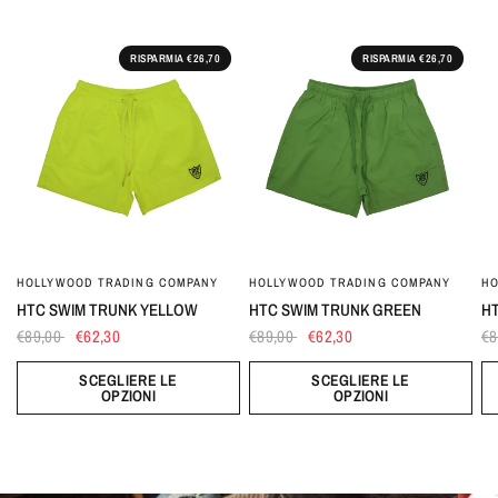
RISPARMIA €26,70
RISPARMIA €26,70
HOLLYWOOD TRADING COMPANY
HOLLYWOOD TRADING COMPANY
HO
HTC SWIM TRUNK YELLOW
HTC SWIM TRUNK GREEN
HT
€89,00
€62,30
€89,00
€62,30
€8
SCEGLIERE LE
SCEGLIERE LE
OPZIONI
OPZIONI