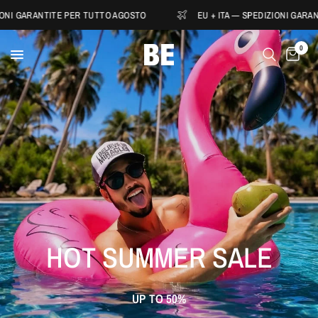
RANTITE PER TUTTO AGOSTO
EU + ITA — SPEDIZIONI GARANTITE PE
0
HOT
SUMMER
SALE
UP
TO
50%