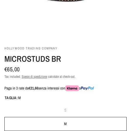
HOLLYWOOD TRADING COMPANY
MICROSTUDS BR
€65,00
Tax included.
Spese di spedizione
calcolate al check-out.
Paga in 3 rate da
€21,66
senza interessi con
o
TAGLIA:
M
S
M