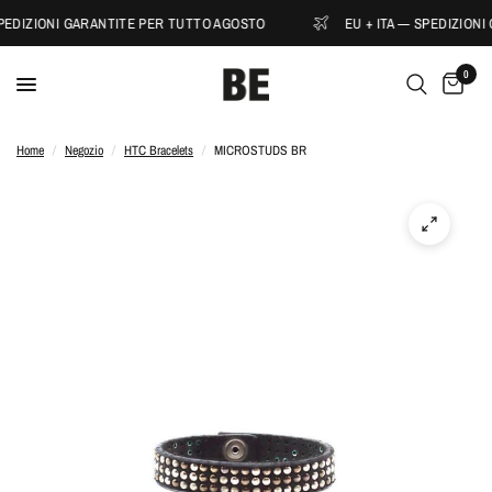
SPEDIZIONI GARANTITE PER TUTTO AGOSTO
EU + ITA — SPEDIZIONI
0
Home
/
Negozio
/
HTC Bracelets
/
MICROSTUDS BR