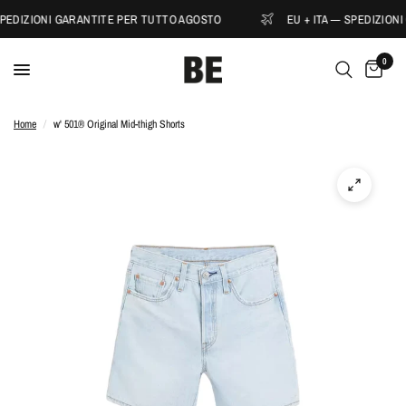
SPEDIZIONI GARANTITE PER TUTTO AGOSTO
EU + ITA — SPEDIZION
0
Home
/
w' 501® Original Mid-thigh Shorts