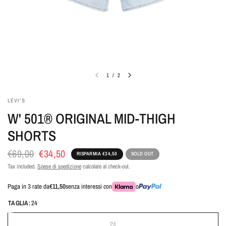
1
/
2
LEVI'S
W' 501® ORIGINAL MID-THIGH
SHORTS
€69,00
€34,50
RISPARMIA €34,50
SOLD OUT
Tax included.
Spese di spedizione
calcolate al check-out.
Paga in 3 rate da
€11,50
senza interessi con
o
TAGLIA:
24
24