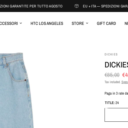
ZIONI GARANTITE PER TUTTO AGOSTO
EU + ITA — SPEDIZIONI GAR
CCESSORI
HTC LOS ANGELES
STORE
GIFT CARD
N
DICKIES
DICKIE
€85,00
€4
Tax included.
Spese
Paga in 3 rate d
TITLE:
24