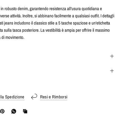
 in robusto denim, garantendo resistenza all'usura quotidiana e
iverse attività. Inoltre, si abbinano facilmente a qualsiasi outfit. I dettagli
esti jeans includono il classico stile a 5 tasche spaziose e un'etichetta
ta sulla tasca posteriore. La vestibilità è ampia per offrire il massimo
tà di movimento.
lla Spedizione
Resi e Rimborsi