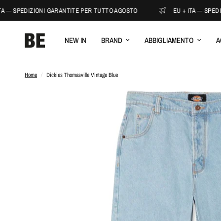
A — SPEDIZIONI GARANTITE PER TUTTO AGOSTO
EU + ITA — SPEDI
NEW IN
BRAND
ABBIGLIAMENTO
A
Home
/
Dickies Thomasville Vintage Blue