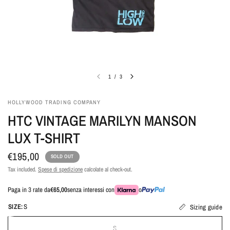
1
/
3
HOLLYWOOD TRADING COMPANY
HTC VINTAGE MARILYN MANSON
LUX T-SHIRT
€195,00
SOLD OUT
Tax included.
Spese di spedizione
calcolate al check-out.
Paga in 3 rate da
€65,00
senza interessi con
o
SIZE:
S
Sizing guide
S