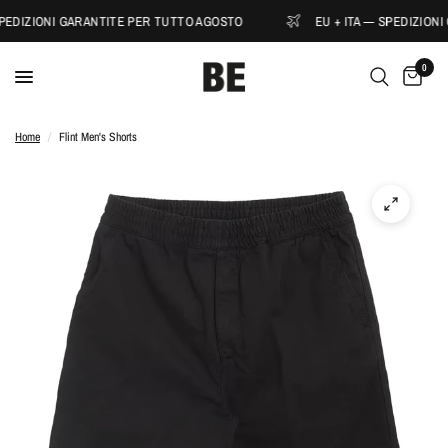
SPEDIZIONI GARANTITE PER TUTTO AGOSTO
EU + ITA — SPEDIZION
0
Home
/
Flint Men's Shorts