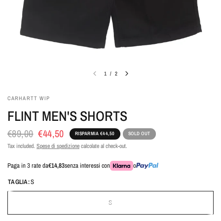
1
/
2
CARHARTT WIP
FLINT MEN'S SHORTS
€89,00
€44,50
RISPARMIA €44,50
SOLD OUT
Tax included.
Spese di spedizione
calcolate al check-out.
Paga in 3 rate da
€14,83
senza interessi con
o
TAGLIA:
S
S