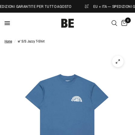
PEDIZIONI GARANTITE PER TUTTO AGOSTO
EU + ITA — SPEDIZIONI
0
Home
/
w' S/S Jazzy T-Shirt