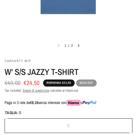
1
/
2
CARHARTT WIP
W' S/S JAZZY T-SHIRT
€49,00
€24,50
RISPARMIA €24,50
SOLD OUT
Tax included.
Spese di spedizione
calcolate al check-out.
Paga in 3 rate da
€8,16
senza interessi con
o
TAGLIA:
S
S