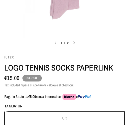
1
/
2
IUTER
LOGO TENNIS SOCKS PAPERLINK
€15,00
SOLD OUT
Tax included.
Spese di spedizione
calcolate al check-out.
Paga in 3 rate da
€5,00
senza interessi con
o
TAGLIA:
UN
UN