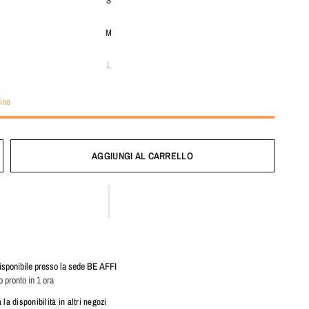
S
M
L
ino
AGGIUNGI AL CARRELLO
disponibile presso la sede
BE AFFI
o pronto in 1 ora
a la disponibilità in altri negozi