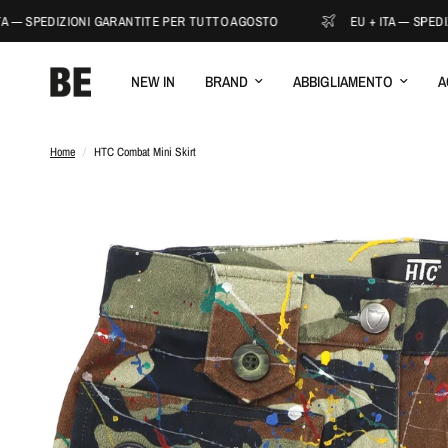
 — SPEDIZIONI GARANTITE PER TUTTO AGOSTO
EU + ITA — SPEDIZ
NEW IN
BRAND
ABBIGLIAMENTO
A
Home
/
HTC Combat Mini Skirt