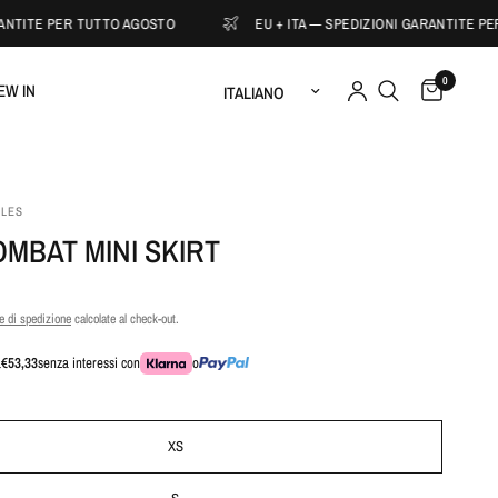
NTITE PER TUTTO AGOSTO
EU + ITA — SPEDIZIONI GARANTITE PER 
0
Aggiorna paese/area geografica
EW IN
ELES
MBAT MINI SKIRT
 di spedizione
calcolate al check-out.
a
€53,33
senza interessi con
o
XS