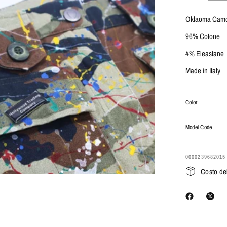
Oklaoma Cam
96% Cotone
4% Eleastane
Made in Italy
Color
Model Code
0000239682015
Costo de