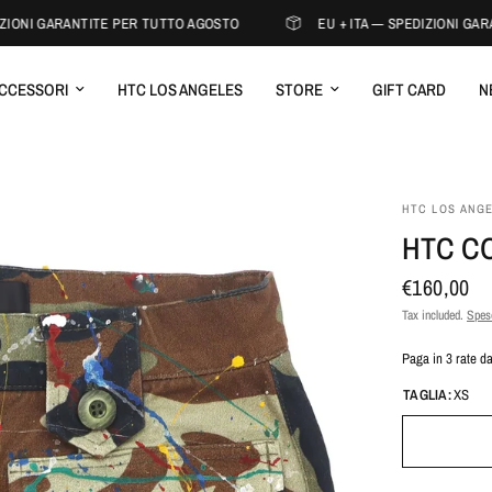
IONI GARANTITE PER TUTTO AGOSTO
EU + ITA — SPEDIZIONI GARA
CCESSORI
HTC LOS ANGELES
STORE
GIFT CARD
N
HTC LOS ANG
HTC CO
€160,00
Tax included.
Spese
Paga in 3 rate d
TAGLIA:
XS