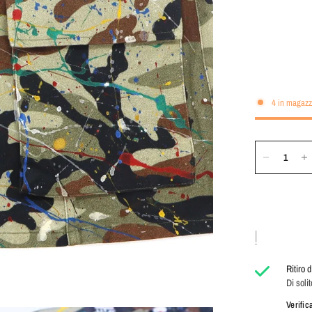
4 in magazz
Ritiro 
Di solit
Verific