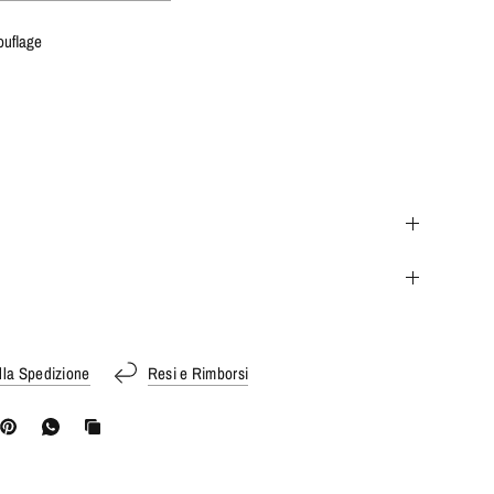
ouflage
lla Spedizione
Resi e Rimborsi