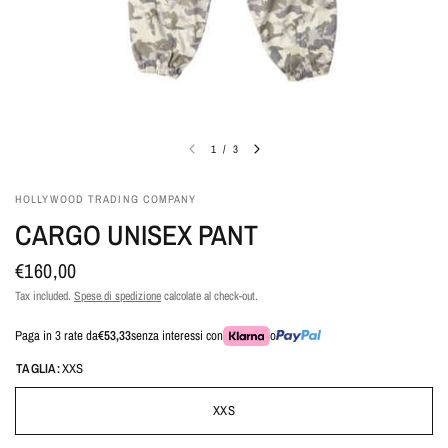
1
/
3
HOLLYWOOD TRADING COMPANY
CARGO UNISEX PANT
€160,00
Tax included.
Spese di spedizione
calcolate al check-out.
Paga in 3 rate da
€53,33
senza interessi con
o
TAGLIA:
XXS
XXS