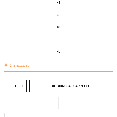
XS
S
M
L
XL
2 in magazzino
AGGIUNGI AL CARRELLO