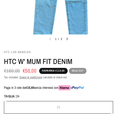
1
/
2
HTC LOS ANGELES
HTC W' MUM FIT DENIM
€160,00
€50,00
RISPARMIA €110,00
SOLD OUT
Tax included.
Spese di spedizione
calcolate al check-out.
Paga in 3 rate da
€16,66
senza interessi con
o
TAGLIA:
24
24