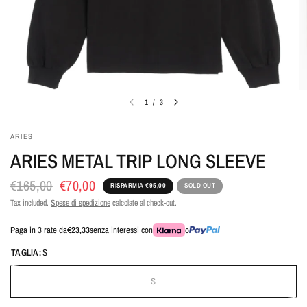
1
/
3
ARIES
ARIES METAL TRIP LONG SLEEVE
€165,00
€70,00
RISPARMIA €95,00
SOLD OUT
Tax included.
Spese di spedizione
calcolate al check-out.
Paga in 3 rate da
€23,33
senza interessi con
o
TAGLIA:
S
S