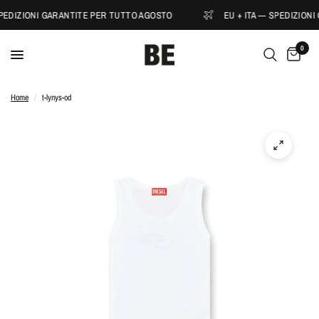
SPEDIZIONI GARANTITE PER TUTTO AGOSTO
EU + ITA — SPEDIZIONI
0
Home
/
t-lynys-od