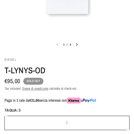
1
/
4
DIESEL
T-LYNYS-OD
€95,00
SOLD OUT
Tax included.
Spese di spedizione
calcolate al check-out.
Paga in 3 rate da
€31,66
senza interessi con
o
TAGLIA:
S
S