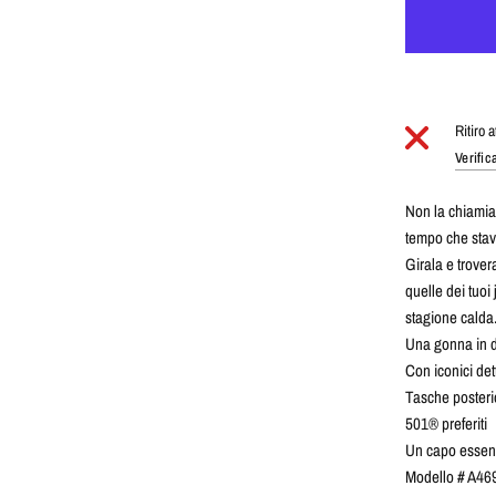
Ritiro 
Verific
Non la chiamia
tempo che stavi
Girala e trover
quelle dei tuoi
stagione calda
Una gonna in 
Con iconici det
Tasche posterio
501® preferiti
Un capo essenz
Modello # A4