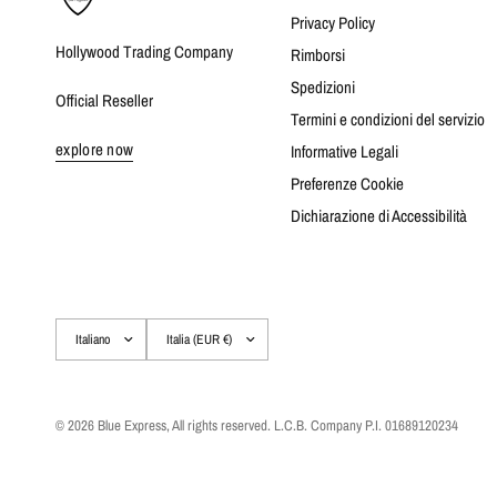
Privacy Policy
Hollywood Trading Company
Rimborsi
Spedizioni
Official Reseller
Termini e condizioni del servizio
explore now
Informative Legali
Preferenze Cookie
Dichiarazione di Accessibilità
Aggiorna
Aggiorna
paese/area
paese/area
geografica
geografica
© 2026 Blue Express, All rights reserved. L.C.B. Company P.I. 01689120234