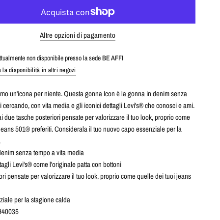
Altre opzioni di pagamento
attualmente non disponibile presso la sede
BE AFFI
a la disponibilità in altri negozi
mo un'icona per niente. Questa gonna Icon è la gonna in denim senza
 cercando, con vita media e gli iconici dettagli Levi's® che conosci e ami.
ai due tasche posteriori pensate per valorizzare il tuo look, proprio come
 jeans 501® preferiti. Considerala il tuo nuovo capo essenziale per la
.
denim senza tempo a vita media
tagli Levi's® come l'originale patta con bottoni
ri pensate per valorizzare il tuo look, proprio come quelle dei tuoi jeans
iale per la stagione calda
6940035