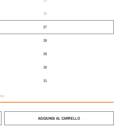
25
26
27
28
29
30
31
ino
AGGIUNGI AL CARRELLO