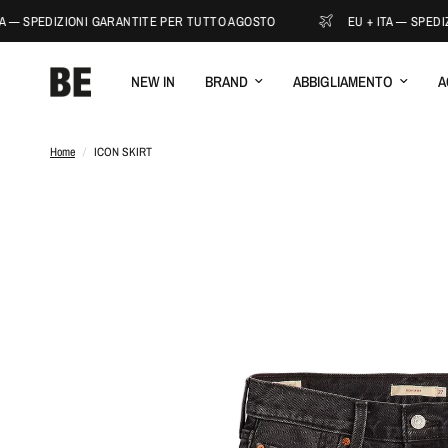
A — SPEDIZIONI GARANTITE PER TUTTO AGOSTO
EU + ITA — SPEDIZ
NEW IN
BRAND
ABBIGLIAMENTO
A
Home
/
ICON SKIRT