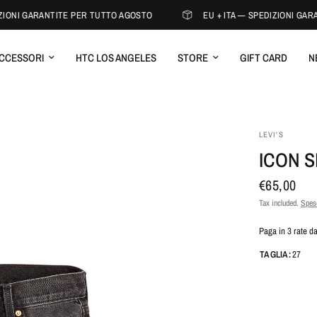
IONI GARANTITE PER TUTTO AGOSTO
EU + ITA — SPEDIZIONI GARA
CCESSORI
HTC LOS ANGELES
STORE
GIFT CARD
N
LEVI'S
ICON S
€65,00
Tax included.
Spese
Paga in 3 rate d
TAGLIA:
27