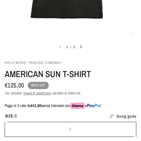
1
/
2
HOLLYWOOD TRADING COMPANY
AMERICAN SUN T-SHIRT
€125,00
SOLD OUT
Tax included.
Spese di spedizione
calcolate al check-out.
Paga in 3 rate da
€41,66
senza interessi con
o
SIZE:
S
Sizing guide
S