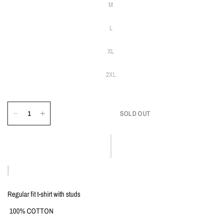
M
L
XL
2XL
SOLD OUT
Regular fit t-shirt with studs
100% COTTON