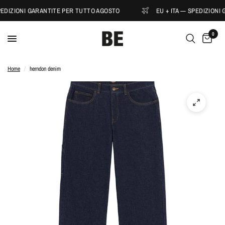
PEDIZIONI GARANTITE PER TUTTO AGOSTO
EU + ITA — SPEDIZIONI
0
Home
/
herndon denim