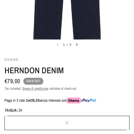
1
/
2
DICKIES
HERNDON DENIM
€79,00
SOLD OUT
Tax included.
Spese di spedizione
calcolate al check-out.
Paga in 3 rate da
€26,33
senza interessi con
o
TAGLIA:
24
24