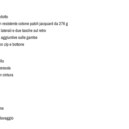
odotto
in resistente cotone patch jacquard da 276 g
laterali e due tasche sul retro
 aggiuntive sulle gambe
n zip e bottone
llo
ntessuta
r cintura
ne
l lavaggio