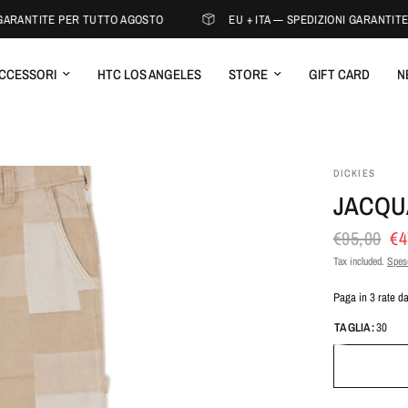
GARANTITE PER TUTTO AGOSTO
EU + ITA — SPEDIZIONI GARANTITE 
CCESSORI
HTC LOS ANGELES
STORE
GIFT CARD
N
DICKIES
JACQU
€95,00
€4
Tax included.
Spese
Paga in 3 rate d
TAGLIA:
30