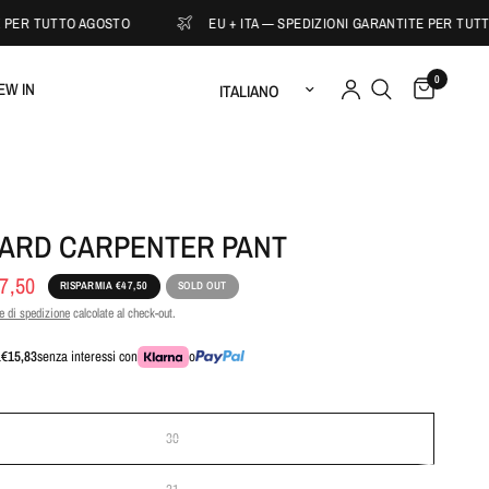
PER TUTTO AGOSTO
EU + ITA — SPEDIZIONI GARANTITE PER TUTTO
0
Aggiorna paese/area geografica
EW IN
ARD CARPENTER PANT
7,50
RISPARMIA €47,50
SOLD OUT
 di spedizione
calcolate al check-out.
a
€15,83
senza interessi con
o
30