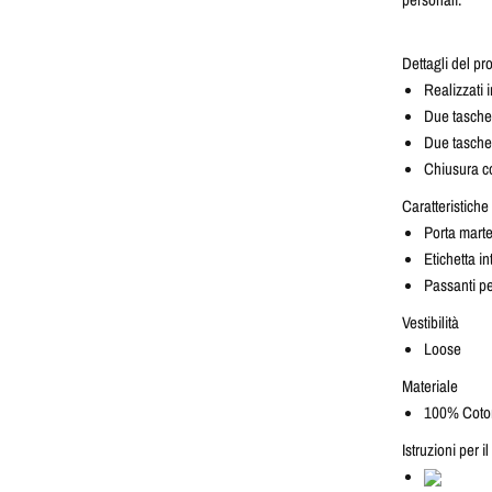
Dettagli del pr
Realizzati 
Due tasche 
Due tasche
Chiusura co
Caratteristiche
Porta marte
Etichetta i
Passanti pe
Vestibilità
Loose
Materiale
100% Coto
Istruzioni per i