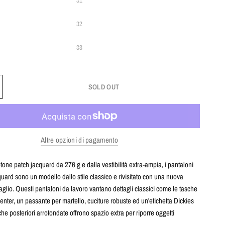
31
32
33
SOLD OUT
Altre opzioni di pagamento
otone patch jacquard da 276 g e dalla vestibilità extra-ampia, i pantaloni
ard sono un modello dallo stile classico e rivisitato con una nuova
aglio. Questi pantaloni da lavoro vantano dettagli classici come le tasche
penter, un passante per martello, cuciture robuste ed un'etichetta Dickies
che posteriori arrotondate offrono spazio extra per riporre oggetti