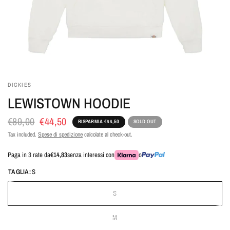
DICKIES
LEWISTOWN HOODIE
€89,00
€44,50
RISPARMIA €44,50
SOLD OUT
Tax included.
Spese di spedizione
calcolate al check-out.
Paga in 3 rate da
€14,83
senza interessi con
o
TAGLIA:
S
S
M