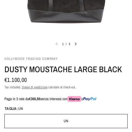
1
/
3
HOLLYWOOD TRADING COMPANY
DUSTY MOUSTACHE LARGE BLACK
€1.100,00
Tax included.
Spese di spedizione
calcolate al check-out.
Paga in 3 rate da
€366,66
senza interessi con
o
TAGLIA:
UN
UN